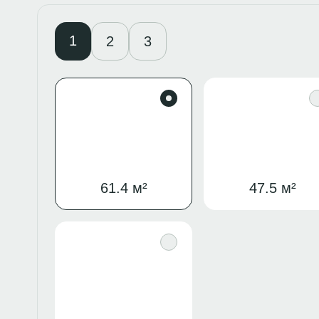
1
2
3
61.4 м²
47.5 м²