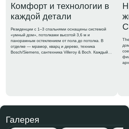
Комфорт и технологии в
Н
каждой детали
ж
C
Резиденции с 1–3 спальнями оснащены системой
«умный дом», потолками высотой 3,6 м и
The
панорамным остеклением от пола до потолка. В
дом
отделке — мрамор, кварц и дерево, техника
сое
Bosch/Siemens, сантехника Villeroy & Boch. Каждый
фил
метр спроектирован для ощущения простора и уюта.
арх
це
Галерея