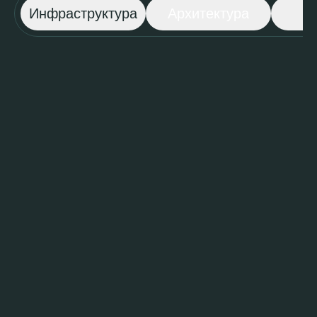
Инфраструктура
Архитектура
И