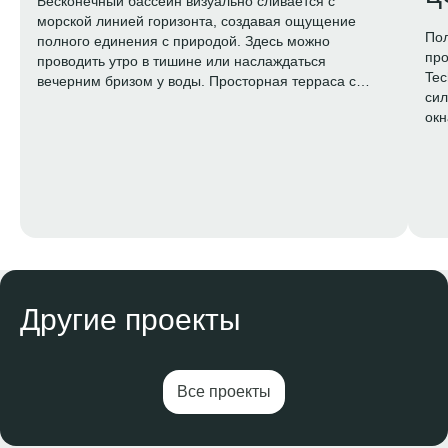
Бесконечный бассейн визуально сливается с
морской линией горизонта, создавая ощущение
По
полного единения с природой. Здесь можно
про
проводить утро в тишине или наслаждаться
Tec
вечерним бризом у воды. Просторная терраса с
сил
шезлонгами, кабанами и зоной отдыха превращает
окн
этот уровень в настоящий частный курорт для
тол
жителей.
час
обр
Другие проекты
Все проекты